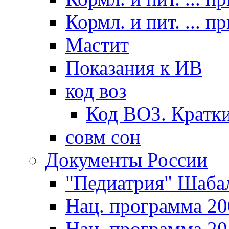
Кормл. и пит. ... п
Мастит
Показания к ИВ
код воз
Код ВОЗ. Кратки
совм сон
Документы России
"Педиатрия" Шаба
Нац. программа 20
Нац. программа 20