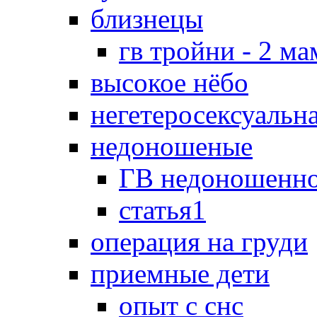
близнецы
гв тройни - 2 м
высокое нёбо
негетеросексуальн
недоношеные
ГВ недоношенно
статья1
операция на груди
приемные дети
опыт с снс