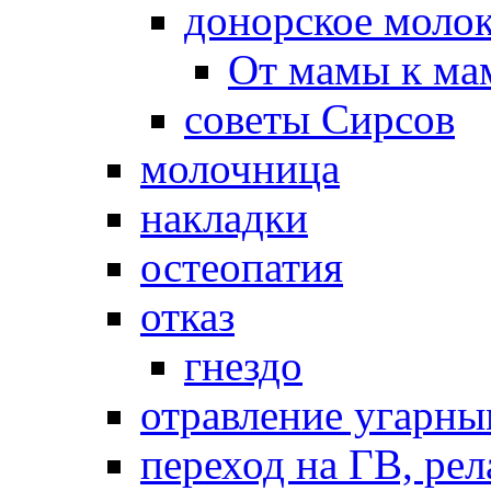
донорское моло
От мамы к ма
советы Сирсов
молочница
накладки
остеопатия
отказ
гнездо
отравление угарны
переход на ГВ, рел