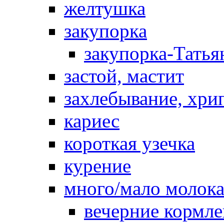
желтушка
закупорка
закупорка-Татья
застой, мастит
захлебывание, хри
кариес
короткая узечка
курение
много/мало молок
вечерние кормл