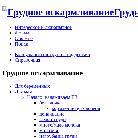
Груд
Интересное и любопытное
Форум
Обо мне
Поиск
Консультанты и группы поддержки
Справочная
Грудное вскармливание
Для беременных
Для мам
Начало: налаживаем ГВ
бутылочка
кормление бутылочкой
допаивание
захват груди
много/мало молока
молозиво
нагрубание груди