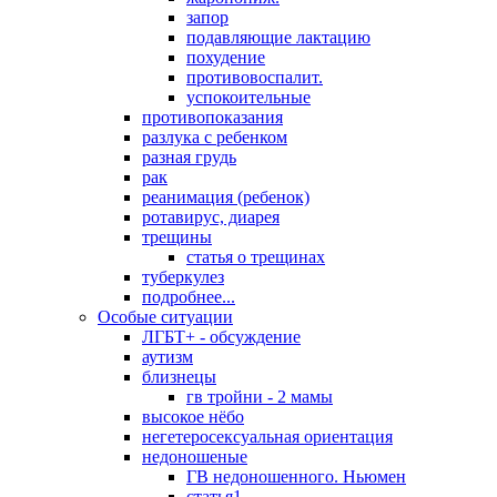
запор
подавляющие лактацию
похудение
противовоспалит.
успокоительные
противопоказания
разлука с ребенком
разная грудь
рак
реанимация (ребенок)
ротавирус, диарея
трещины
статья о трещинах
туберкулез
подробнее...
Особые ситуации
ЛГБТ+ - обсуждение
аутизм
близнецы
гв тройни - 2 мамы
высокое нёбо
негетеросексуальная ориентация
недоношеные
ГВ недоношенного. Ньюмен
статья1