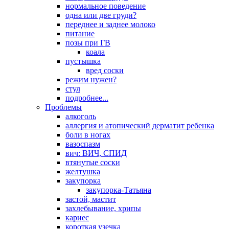
нормальное поведение
одна или две груди?
переднее и заднее молоко
питание
позы при ГВ
коала
пустышка
вред соски
режим нужен?
стул
подробнее...
Проблемы
алкоголь
аллергия и атопический дерматит ребенка
боли в ногах
вазоспазм
вич: ВИЧ, СПИД
втянутые соски
желтушка
закупорка
закупорка-Татьяна
застой, мастит
захлебывание, хрипы
кариес
короткая узечка