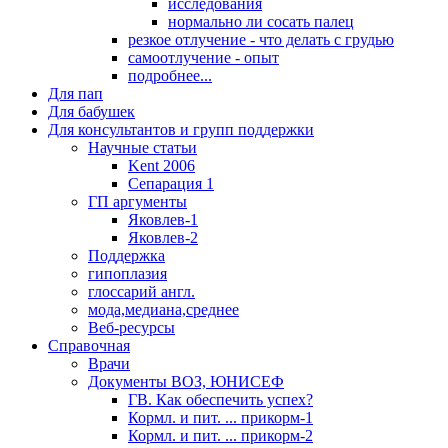
исследования
нормально ли сосать палец
резкое отлучение - что делать с грудью
самоотлучение - опыт
подробнее...
Для пап
Для бабушек
Для консультантов и групп поддержки
Научные статьи
Kent 2006
Сепарация 1
ГП аргументы
Яковлев-1
Яковлев-2
Поддержка
гипоплазия
глоссарий англ.
мода,медиана,среднее
Веб-ресурсы
Справочная
Врачи
Документы ВОЗ, ЮНИСЕФ
ГВ. Как обеспечить успех?
Кормл. и пит. ... прикорм-1
Кормл. и пит. ... прикорм-2