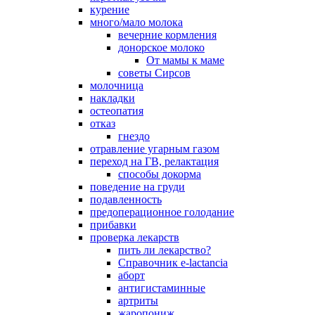
курение
много/мало молока
вечерние кормления
донорское молоко
От мамы к маме
советы Сирсов
молочница
накладки
остеопатия
отказ
гнездо
отравление угарным газом
переход на ГВ, релактация
способы докорма
поведение на груди
подавленность
предоперационное голодание
прибавки
проверка лекарств
пить ли лекарство?
Справочник e-lactancia
аборт
антигистаминные
артриты
жаропониж.