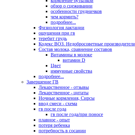
кормление бутылкой
обзор о сцеживании
особенности грудничков
чем кормить?
подробнее...
Физиология лактации
ощущения при гв
теребит грудь
Кодекс ВОЗ. Недобросоветные производители
Состав молока, сравнение составов
Витамины в молоке
витамин D
Цвет
иммунные свойства
подробнее...
Завершение ГВ
Лекарственное - отзывы
Лекарственное - цитаты
Ночные кормления, Сирсы
ввод смеси - схема
гв после года
гв после года/при поносе
плавное - опыт
потеря ребенка
потребность в сосании