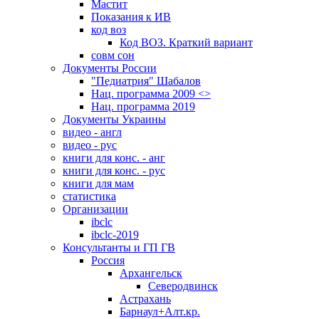
Мастит
Показания к ИВ
код воз
Код ВОЗ. Краткий вариант
совм сон
Документы России
"Педиатрия" Шабалов
Нац. программа 2009 <>
Нац. программа 2019
Документы Украины
видео - англ
видео - рус
книги для конс. - анг
книги для конс. - рус
книги для мам
статистика
Организации
ibclc
ibclc-2019
Консультанты и ГП ГВ
Россия
Архангельск
Северодвинск
Астрахань
Барнаул+Алт.кр.