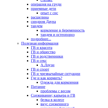
операция на груди
приемные дети
опыт с снс
расщелина
синдром Дауна
тандем
кормление в беременность
тандем и остеопороз
подробнее...
Полезная информация
ГВ и красота
ГВ и общество
ГВ и родственники
ГВ и секс
А.Лоуэн
ГВ и спорт
ГВ и чрезвычайные ситуации
Где и как кормить?
Одежда для кормления
Питание
проблемы с весом
Сцеживание; карьера и ГВ
белка в колесе
вкус сцеженного