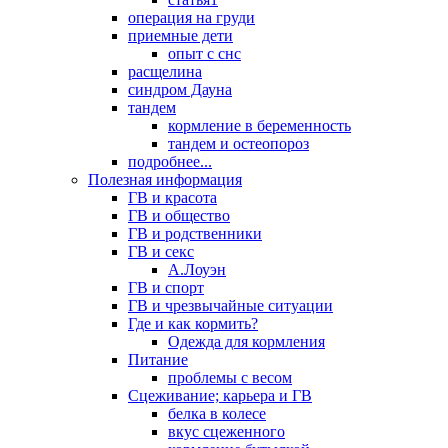
операция на груди
приемные дети
опыт с снс
расщелина
синдром Дауна
тандем
кормление в беременность
тандем и остеопороз
подробнее...
Полезная информация
ГВ и красота
ГВ и общество
ГВ и родственники
ГВ и секс
А.Лоуэн
ГВ и спорт
ГВ и чрезвычайные ситуации
Где и как кормить?
Одежда для кормления
Питание
проблемы с весом
Сцеживание; карьера и ГВ
белка в колесе
вкус сцеженного