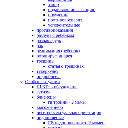
запор
подавляющие лактацию
похудение
противовоспалит.
успокоительные
противопоказания
разлука с ребенком
разная грудь
рак
реанимация (ребенок)
ротавирус, диарея
трещины
статья о трещинах
туберкулез
подробнее...
Особые ситуации
ЛГБТ+ - обсуждение
аутизм
близнецы
гв тройни - 2 мамы
высокое нёбо
негетеросексуальная ориентация
недоношеные
ГВ недоношенного. Ньюмен
статья1