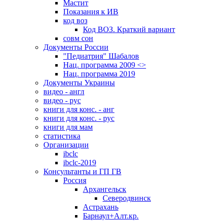
Мастит
Показания к ИВ
код воз
Код ВОЗ. Краткий вариант
совм сон
Документы России
"Педиатрия" Шабалов
Нац. программа 2009 <>
Нац. программа 2019
Документы Украины
видео - англ
видео - рус
книги для конс. - анг
книги для конс. - рус
книги для мам
статистика
Организации
ibclc
ibclc-2019
Консультанты и ГП ГВ
Россия
Архангельск
Северодвинск
Астрахань
Барнаул+Алт.кр.