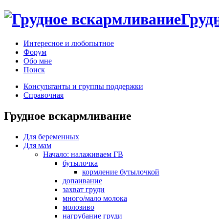
Груд
Интересное и любопытное
Форум
Обо мне
Поиск
Консультанты и группы поддержки
Справочная
Грудное вскармливание
Для беременных
Для мам
Начало: налаживаем ГВ
бутылочка
кормление бутылочкой
допаивание
захват груди
много/мало молока
молозиво
нагрубание груди