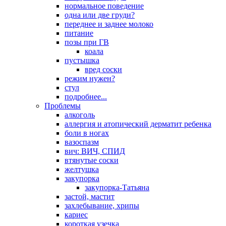
нормальное поведение
одна или две груди?
переднее и заднее молоко
питание
позы при ГВ
коала
пустышка
вред соски
режим нужен?
стул
подробнее...
Проблемы
алкоголь
аллергия и атопический дерматит ребенка
боли в ногах
вазоспазм
вич: ВИЧ, СПИД
втянутые соски
желтушка
закупорка
закупорка-Татьяна
застой, мастит
захлебывание, хрипы
кариес
короткая узечка