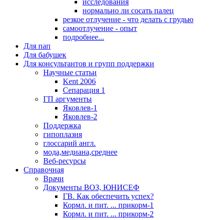
исследования
нормально ли сосать палец
резкое отлучение - что делать с грудью
самоотлучение - опыт
подробнее...
Для пап
Для бабушек
Для консультантов и групп поддержки
Научные статьи
Kent 2006
Сепарация 1
ГП аргументы
Яковлев-1
Яковлев-2
Поддержка
гипоплазия
глоссарий англ.
мода,медиана,среднее
Веб-ресурсы
Справочная
Врачи
Документы ВОЗ, ЮНИСЕФ
ГВ. Как обеспечить успех?
Кормл. и пит. ... прикорм-1
Кормл. и пит. ... прикорм-2