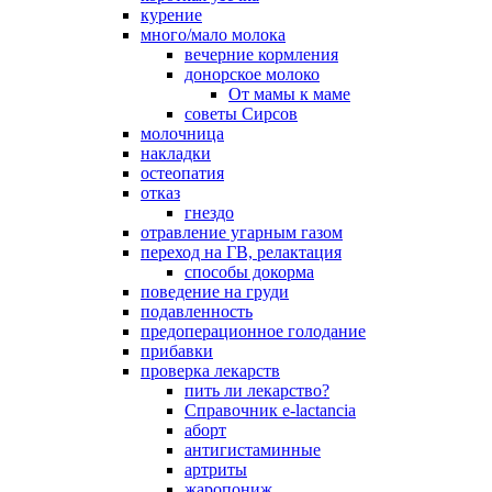
курение
много/мало молока
вечерние кормления
донорское молоко
От мамы к маме
советы Сирсов
молочница
накладки
остеопатия
отказ
гнездо
отравление угарным газом
переход на ГВ, релактация
способы докорма
поведение на груди
подавленность
предоперационное голодание
прибавки
проверка лекарств
пить ли лекарство?
Справочник e-lactancia
аборт
антигистаминные
артриты
жаропониж.