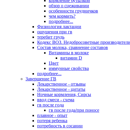
кормление бутылкой
обзор о сцеживании
особенности грудничков
чем кормить?
подробнее...
Физиология лактации
ощущения при гв
теребит грудь
Кодекс ВОЗ. Недобросоветные производители
Состав молока, сравнение составов
Витамины в молоке
витамин D
Цвет
иммунные свойства
подробнее...
Завершение ГВ
Лекарственное - отзывы
Лекарственное - цитаты
Ночные кормления, Сирсы
ввод смеси - схема
гв после года
гв после года/при поносе
плавное - опыт
потеря ребенка
потребность в сосании