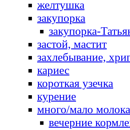
желтушка
закупорка
закупорка-Татья
застой, мастит
захлебывание, хри
кариес
короткая узечка
курение
много/мало молок
вечерние кормл