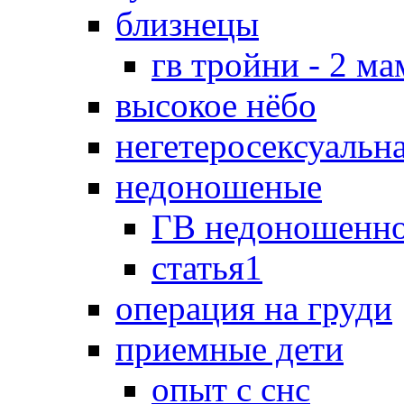
близнецы
гв тройни - 2 м
высокое нёбо
негетеросексуальн
недоношеные
ГВ недоношенно
статья1
операция на груди
приемные дети
опыт с снс