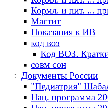
Кормл. и пит. ... п
Мастит
Показания к ИВ
код воз
Код ВОЗ. Кратки
совм сон
Документы России
"Педиатрия" Шаба
Нац. программа 20
Нац. программа 20