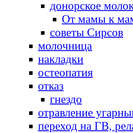
донорское моло
От мамы к ма
советы Сирсов
молочница
накладки
остеопатия
отказ
гнездо
отравление угарны
переход на ГВ, рел