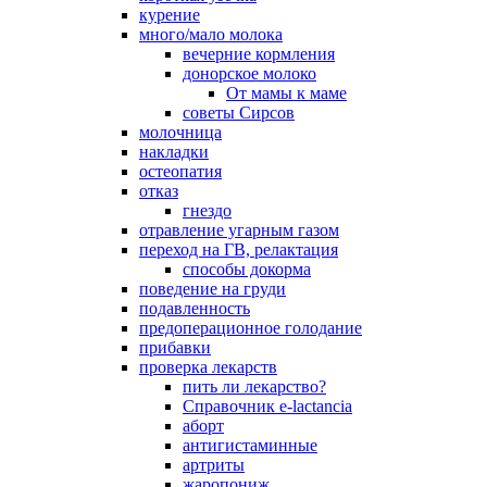
курение
много/мало молока
вечерние кормления
донорское молоко
От мамы к маме
советы Сирсов
молочница
накладки
остеопатия
отказ
гнездо
отравление угарным газом
переход на ГВ, релактация
способы докорма
поведение на груди
подавленность
предоперационное голодание
прибавки
проверка лекарств
пить ли лекарство?
Справочник e-lactancia
аборт
антигистаминные
артриты
жаропониж.