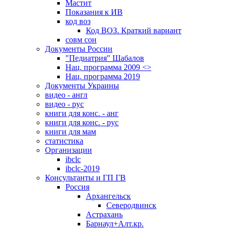
Мастит
Показания к ИВ
код воз
Код ВОЗ. Краткий вариант
совм сон
Документы России
"Педиатрия" Шабалов
Нац. программа 2009 <>
Нац. программа 2019
Документы Украины
видео - англ
видео - рус
книги для конс. - анг
книги для конс. - рус
книги для мам
статистика
Организации
ibclc
ibclc-2019
Консультанты и ГП ГВ
Россия
Архангельск
Северодвинск
Астрахань
Барнаул+Алт.кр.