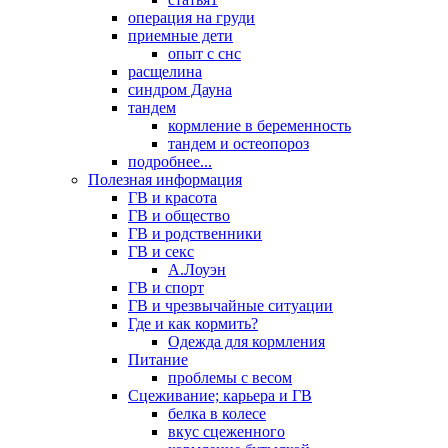
операция на груди
приемные дети
опыт с снс
расщелина
синдром Дауна
тандем
кормление в беременность
тандем и остеопороз
подробнее...
Полезная информация
ГВ и красота
ГВ и общество
ГВ и родственники
ГВ и секс
А.Лоуэн
ГВ и спорт
ГВ и чрезвычайные ситуации
Где и как кормить?
Одежда для кормления
Питание
проблемы с весом
Сцеживание; карьера и ГВ
белка в колесе
вкус сцеженного