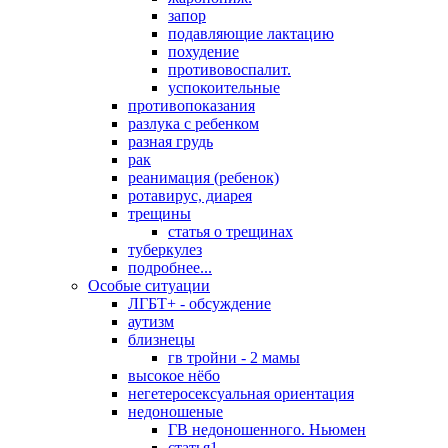
запор
подавляющие лактацию
похудение
противовоспалит.
успокоительные
противопоказания
разлука с ребенком
разная грудь
рак
реанимация (ребенок)
ротавирус, диарея
трещины
статья о трещинах
туберкулез
подробнее...
Особые ситуации
ЛГБТ+ - обсуждение
аутизм
близнецы
гв тройни - 2 мамы
высокое нёбо
негетеросексуальная ориентация
недоношеные
ГВ недоношенного. Ньюмен
статья1