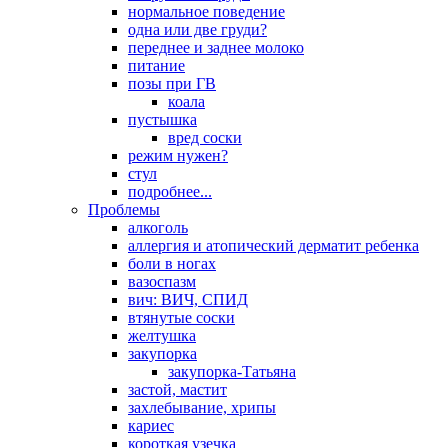
нормальное поведение
одна или две груди?
переднее и заднее молоко
питание
позы при ГВ
коала
пустышка
вред соски
режим нужен?
стул
подробнее...
Проблемы
алкоголь
аллергия и атопический дерматит ребенка
боли в ногах
вазоспазм
вич: ВИЧ, СПИД
втянутые соски
желтушка
закупорка
закупорка-Татьяна
застой, мастит
захлебывание, хрипы
кариес
короткая узечка