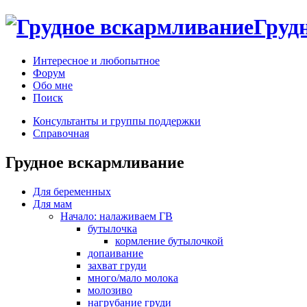
Груд
Интересное и любопытное
Форум
Обо мне
Поиск
Консультанты и группы поддержки
Справочная
Грудное вскармливание
Для беременных
Для мам
Начало: налаживаем ГВ
бутылочка
кормление бутылочкой
допаивание
захват груди
много/мало молока
молозиво
нагрубание груди