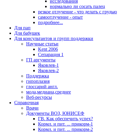
исследования
нормально ли сосать палец
резкое отлучение - что делать с грудью
самоотлучение - опыт
подробнее...
Для пап
Для бабушек
Для консультантов и групп поддержки
Научные статьи
Kent 2006
Сепарация 1
ГП аргументы
Яковлев-1
Яковлев-2
Поддержка
гипоплазия
глоссарий англ.
мода,медиана,среднее
Веб-ресурсы
Справочная
Врачи
Документы ВОЗ, ЮНИСЕФ
ГВ. Как обеспечить успех?
Кормл. и пит. ... прикорм-1
Кормл. и пит. ... прикорм-2