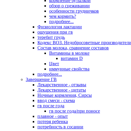
кормление бутылкой
обзор о сцеживании
особенности грудничков
чем кормить?
подробнее...
Физиология лактации
ощущения при гв
теребит грудь
Кодекс ВОЗ. Недобросоветные производители
Состав молока, сравнение составов
Витамины в молоке
витамин D
Цвет
иммунные свойства
подробнее...
Завершение ГВ
Лекарственное - отзывы
Лекарственное - цитаты
Ночные кормления, Сирсы
ввод смеси - схема
гв после года
гв после года/при поносе
плавное - опыт
потеря ребенка
потребность в сосании