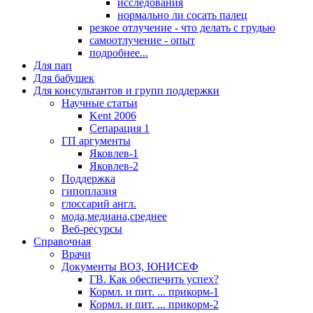
исследования
нормально ли сосать палец
резкое отлучение - что делать с грудью
самоотлучение - опыт
подробнее...
Для пап
Для бабушек
Для консультантов и групп поддержки
Научные статьи
Kent 2006
Сепарация 1
ГП аргументы
Яковлев-1
Яковлев-2
Поддержка
гипоплазия
глоссарий англ.
мода,медиана,среднее
Веб-ресурсы
Справочная
Врачи
Документы ВОЗ, ЮНИСЕФ
ГВ. Как обеспечить успех?
Кормл. и пит. ... прикорм-1
Кормл. и пит. ... прикорм-2