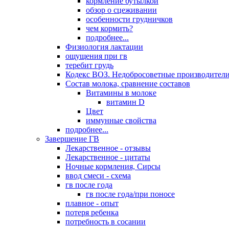
кормление бутылкой
обзор о сцеживании
особенности грудничков
чем кормить?
подробнее...
Физиология лактации
ощущения при гв
теребит грудь
Кодекс ВОЗ. Недобросоветные производители
Состав молока, сравнение составов
Витамины в молоке
витамин D
Цвет
иммунные свойства
подробнее...
Завершение ГВ
Лекарственное - отзывы
Лекарственное - цитаты
Ночные кормления, Сирсы
ввод смеси - схема
гв после года
гв после года/при поносе
плавное - опыт
потеря ребенка
потребность в сосании