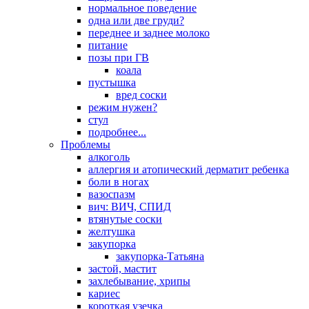
нормальное поведение
одна или две груди?
переднее и заднее молоко
питание
позы при ГВ
коала
пустышка
вред соски
режим нужен?
стул
подробнее...
Проблемы
алкоголь
аллергия и атопический дерматит ребенка
боли в ногах
вазоспазм
вич: ВИЧ, СПИД
втянутые соски
желтушка
закупорка
закупорка-Татьяна
застой, мастит
захлебывание, хрипы
кариес
короткая узечка