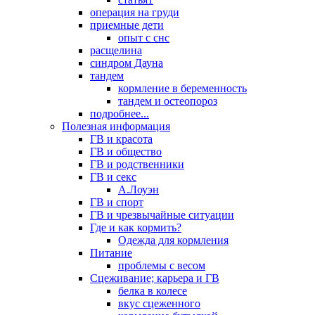
операция на груди
приемные дети
опыт с снс
расщелина
синдром Дауна
тандем
кормление в беременность
тандем и остеопороз
подробнее...
Полезная информация
ГВ и красота
ГВ и общество
ГВ и родственники
ГВ и секс
А.Лоуэн
ГВ и спорт
ГВ и чрезвычайные ситуации
Где и как кормить?
Одежда для кормления
Питание
проблемы с весом
Сцеживание; карьера и ГВ
белка в колесе
вкус сцеженного