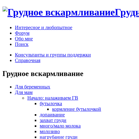
Груд
Интересное и любопытное
Форум
Обо мне
Поиск
Консультанты и группы поддержки
Справочная
Грудное вскармливание
Для беременных
Для мам
Начало: налаживаем ГВ
бутылочка
кормление бутылочкой
допаивание
захват груди
много/мало молока
молозиво
нагрубание груди