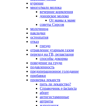
курение
много/мало молока
вечерние кормления
донорское молоко
От мамы к маме
советы Сирсов
молочница
накладки
остеопатия
отказ
гнездо
отравление угарным газом
переход на ГВ, релактация
способы докорма
поведение на груди
подавленность
предоперационное голодание
прибавки
проверка лекарств
пить ли лекарство?
Справочник e-lactancia
аборт
антигистаминные
артриты
жаропониж.