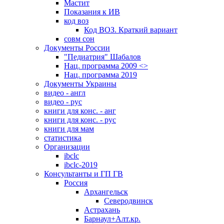
Мастит
Показания к ИВ
код воз
Код ВОЗ. Краткий вариант
совм сон
Документы России
"Педиатрия" Шабалов
Нац. программа 2009 <>
Нац. программа 2019
Документы Украины
видео - англ
видео - рус
книги для конс. - анг
книги для конс. - рус
книги для мам
статистика
Организации
ibclc
ibclc-2019
Консультанты и ГП ГВ
Россия
Архангельск
Северодвинск
Астрахань
Барнаул+Алт.кр.