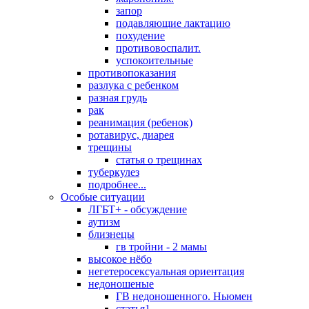
запор
подавляющие лактацию
похудение
противовоспалит.
успокоительные
противопоказания
разлука с ребенком
разная грудь
рак
реанимация (ребенок)
ротавирус, диарея
трещины
статья о трещинах
туберкулез
подробнее...
Особые ситуации
ЛГБТ+ - обсуждение
аутизм
близнецы
гв тройни - 2 мамы
высокое нёбо
негетеросексуальная ориентация
недоношеные
ГВ недоношенного. Ньюмен
статья1