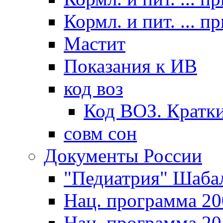
Кормл. и пит. ... п
Мастит
Показания к ИВ
код воз
Код ВОЗ. Кратки
совм сон
Документы России
"Педиатрия" Шаба
Нац. программа 20
Нац. программа 20