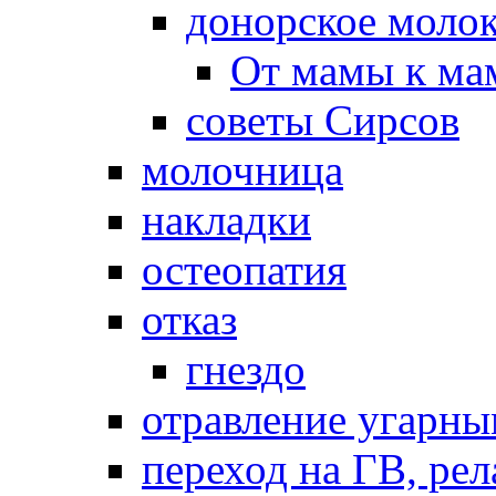
донорское моло
От мамы к ма
советы Сирсов
молочница
накладки
остеопатия
отказ
гнездо
отравление угарны
переход на ГВ, рел