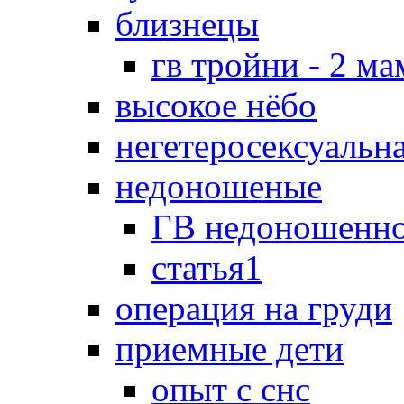
близнецы
гв тройни - 2 м
высокое нёбо
негетеросексуальн
недоношеные
ГВ недоношенно
статья1
операция на груди
приемные дети
опыт с снс