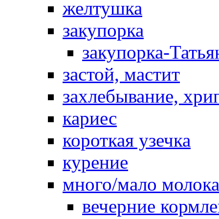
желтушка
закупорка
закупорка-Татья
застой, мастит
захлебывание, хри
кариес
короткая узечка
курение
много/мало молок
вечерние кормл