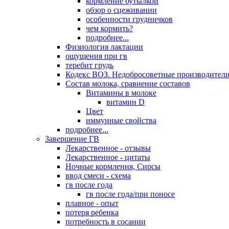
кормление бутылкой
обзор о сцеживании
особенности грудничков
чем кормить?
подробнее...
Физиология лактации
ощущения при гв
теребит грудь
Кодекс ВОЗ. Недобросоветные производители
Состав молока, сравнение составов
Витамины в молоке
витамин D
Цвет
иммунные свойства
подробнее...
Завершение ГВ
Лекарственное - отзывы
Лекарственное - цитаты
Ночные кормления, Сирсы
ввод смеси - схема
гв после года
гв после года/при поносе
плавное - опыт
потеря ребенка
потребность в сосании