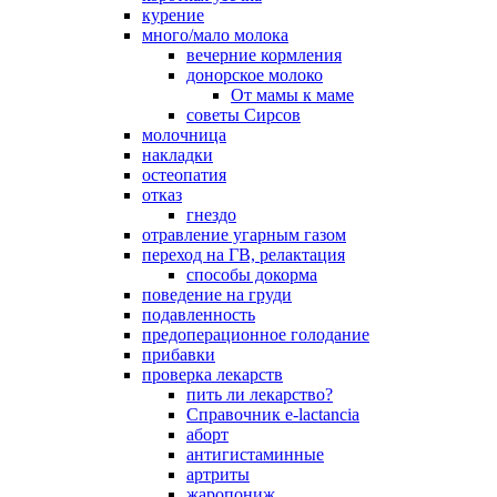
курение
много/мало молока
вечерние кормления
донорское молоко
От мамы к маме
советы Сирсов
молочница
накладки
остеопатия
отказ
гнездо
отравление угарным газом
переход на ГВ, релактация
способы докорма
поведение на груди
подавленность
предоперационное голодание
прибавки
проверка лекарств
пить ли лекарство?
Справочник e-lactancia
аборт
антигистаминные
артриты
жаропониж.