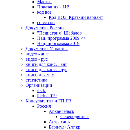
Мастит
Показания к ИВ
код воз
Код ВОЗ. Краткий вариант
совм сон
Документы России
"Педиатрия" Шабалов
Нац. программа 2009 <>
Нац. программа 2019
Документы Украины
видео - англ
видео - рус
книги для конс. - анг
книги для конс. - рус
книги для мам
статистика
Организации
ibclc
ibclc-2019
Консультанты и ГП ГВ
Россия
Архангельск
Северодвинск
Астрахань
Барнаул+Алт.кр.