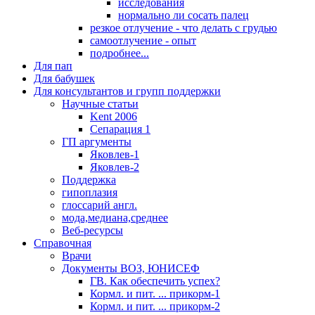
исследования
нормально ли сосать палец
резкое отлучение - что делать с грудью
самоотлучение - опыт
подробнее...
Для пап
Для бабушек
Для консультантов и групп поддержки
Научные статьи
Kent 2006
Сепарация 1
ГП аргументы
Яковлев-1
Яковлев-2
Поддержка
гипоплазия
глоссарий англ.
мода,медиана,среднее
Веб-ресурсы
Справочная
Врачи
Документы ВОЗ, ЮНИСЕФ
ГВ. Как обеспечить успех?
Кормл. и пит. ... прикорм-1
Кормл. и пит. ... прикорм-2