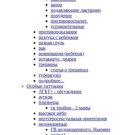
запор
подавляющие лактацию
похудение
противовоспалит.
успокоительные
противопоказания
разлука с ребенком
разная грудь
рак
реанимация (ребенок)
ротавирус, диарея
трещины
статья о трещинах
туберкулез
подробнее...
Особые ситуации
ЛГБТ+ - обсуждение
аутизм
близнецы
гв тройни - 2 мамы
высокое нёбо
негетеросексуальная ориентация
недоношеные
ГВ недоношенного. Ньюмен
статья1