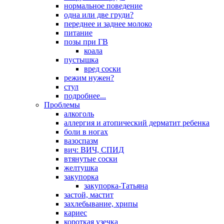
нормальное поведение
одна или две груди?
переднее и заднее молоко
питание
позы при ГВ
коала
пустышка
вред соски
режим нужен?
стул
подробнее...
Проблемы
алкоголь
аллергия и атопический дерматит ребенка
боли в ногах
вазоспазм
вич: ВИЧ, СПИД
втянутые соски
желтушка
закупорка
закупорка-Татьяна
застой, мастит
захлебывание, хрипы
кариес
короткая узечка