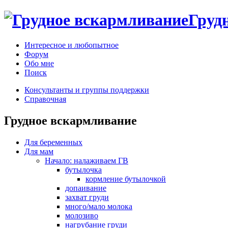
Груд
Интересное и любопытное
Форум
Обо мне
Поиск
Консультанты и группы поддержки
Справочная
Грудное вскармливание
Для беременных
Для мам
Начало: налаживаем ГВ
бутылочка
кормление бутылочкой
допаивание
захват груди
много/мало молока
молозиво
нагрубание груди