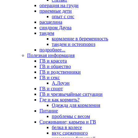
операция на груди
приемные дети
опыт с снс
расщелина
синдром Дауна
тандем
кормление в беременность
тандем и остеопороз
подробнее...
Полезная информация
ГВ и красота
ГВ и общество
ГВ и родственники
ГВ и секс
А.Лоуэн
ГВ и спорт
ГВ и чрезвычайные ситуации
Где и как кормить?
Одежда для кормления
Питание
проблемы с весом
Сцеживание; карьера и ГВ
белка в колесе
вкус сцеженного