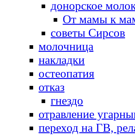
донорское моло
От мамы к ма
советы Сирсов
молочница
накладки
остеопатия
отказ
гнездо
отравление угарны
переход на ГВ, рел