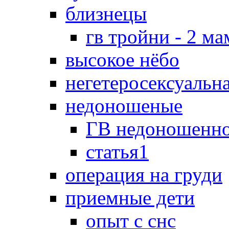
близнецы
гв тройни - 2 м
высокое нёбо
негетеросексуальн
недоношеные
ГВ недоношенно
статья1
операция на груди
приемные дети
опыт с снс