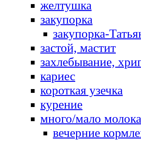
желтушка
закупорка
закупорка-Татья
застой, мастит
захлебывание, хри
кариес
короткая узечка
курение
много/мало молок
вечерние кормл