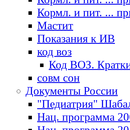
Кормл. и пит. ... п
Мастит
Показания к ИВ
код воз
Код ВОЗ. Кратки
совм сон
Документы России
"Педиатрия" Шаба
Нац. программа 20
Нац. программа 20