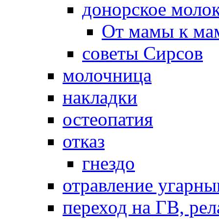
донорское моло
От мамы к ма
советы Сирсов
молочница
накладки
остеопатия
отказ
гнездо
отравление угарны
переход на ГВ, рел