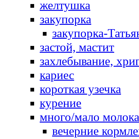
желтушка
закупорка
закупорка-Татья
застой, мастит
захлебывание, хри
кариес
короткая узечка
курение
много/мало молок
вечерние кормл