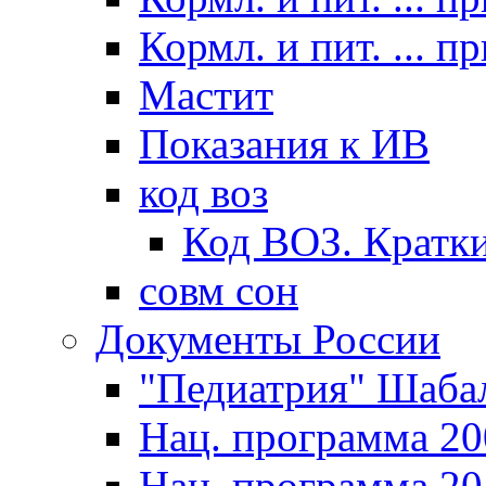
Кормл. и пит. ... п
Мастит
Показания к ИВ
код воз
Код ВОЗ. Кратки
совм сон
Документы России
"Педиатрия" Шаба
Нац. программа 20
Нац. программа 20