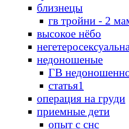
близнецы
гв тройни - 2 м
высокое нёбо
негетеросексуальн
недоношеные
ГВ недоношенно
статья1
операция на груди
приемные дети
опыт с снс