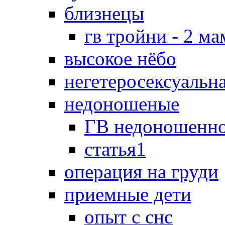
близнецы
гв тройни - 2 м
высокое нёбо
негетеросексуальн
недоношеные
ГВ недоношенно
статья1
операция на груди
приемные дети
опыт с снс