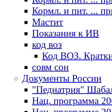
Кормл. и пит. ... п
Мастит
Показания к ИВ
код воз
Код ВОЗ. Кратки
совм сон
Документы России
"Педиатрия" Шаба
Нац. программа 20
Нац. программа 20