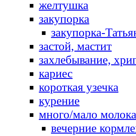
желтушка
закупорка
закупорка-Татья
застой, мастит
захлебывание, хри
кариес
короткая узечка
курение
много/мало молок
вечерние кормл