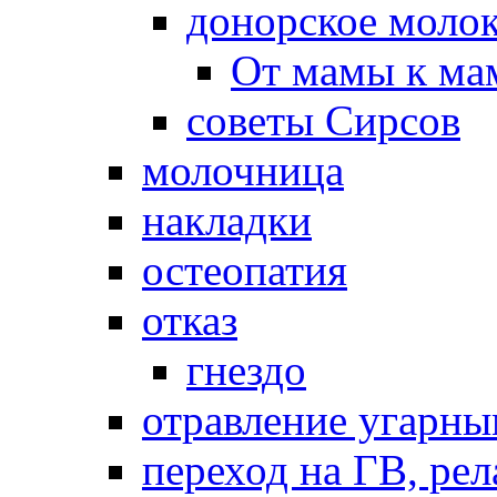
донорское моло
От мамы к ма
советы Сирсов
молочница
накладки
остеопатия
отказ
гнездо
отравление угарны
переход на ГВ, рел