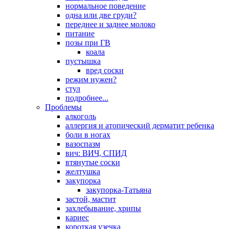
нормальное поведение
одна или две груди?
переднее и заднее молоко
питание
позы при ГВ
коала
пустышка
вред соски
режим нужен?
стул
подробнее...
Проблемы
алкоголь
аллергия и атопический дерматит ребенка
боли в ногах
вазоспазм
вич: ВИЧ, СПИД
втянутые соски
желтушка
закупорка
закупорка-Татьяна
застой, мастит
захлебывание, хрипы
кариес
короткая узечка