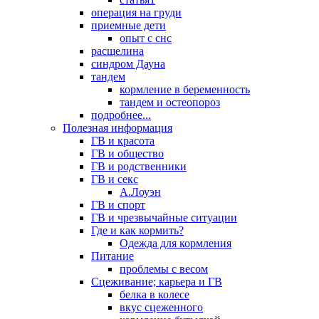
операция на груди
приемные дети
опыт с снс
расщелина
синдром Дауна
тандем
кормление в беременность
тандем и остеопороз
подробнее...
Полезная информация
ГВ и красота
ГВ и общество
ГВ и родственники
ГВ и секс
А.Лоуэн
ГВ и спорт
ГВ и чрезвычайные ситуации
Где и как кормить?
Одежда для кормления
Питание
проблемы с весом
Сцеживание; карьера и ГВ
белка в колесе
вкус сцеженного