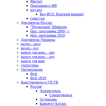
Мастит
Показания к ИВ
код воз
Код ВОЗ. Краткий вариант
совм сон
Документы России
"Педиатрия" Шабалов
Нац. программа 2009 <>
Нац. программа 2019
Документы Украины
видео - англ
видео - рус
книги для конс. - анг
книги для конс. - рус
книги для мам
статистика
Организации
ibclc
ibclc-2019
Консультанты и ГП ГВ
Россия
Архангельск
Северодвинск
Астрахань
Барнаул+Алт.кр.