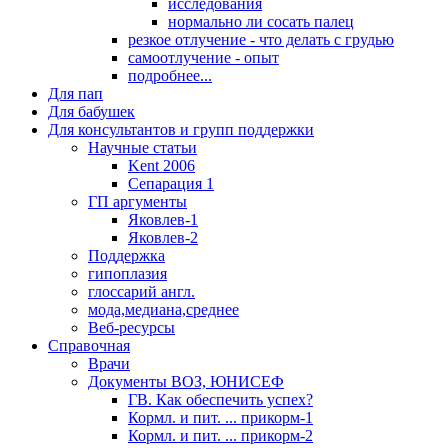
исследования
нормально ли сосать палец
резкое отлучение - что делать с грудью
самоотлучение - опыт
подробнее...
Для пап
Для бабушек
Для консультантов и групп поддержки
Научные статьи
Kent 2006
Сепарация 1
ГП аргументы
Яковлев-1
Яковлев-2
Поддержка
гипоплазия
глоссарий англ.
мода,медиана,среднее
Веб-ресурсы
Справочная
Врачи
Документы ВОЗ, ЮНИСЕФ
ГВ. Как обеспечить успех?
Кормл. и пит. ... прикорм-1
Кормл. и пит. ... прикорм-2