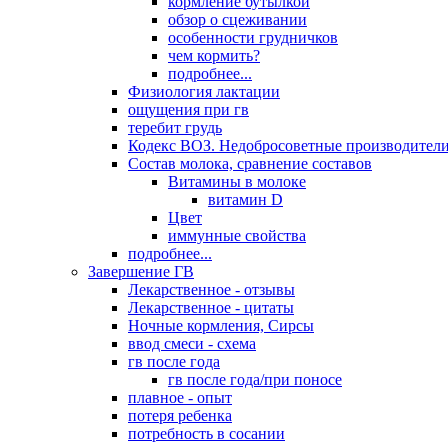
кормление бутылкой
обзор о сцеживании
особенности грудничков
чем кормить?
подробнее...
Физиология лактации
ощущения при гв
теребит грудь
Кодекс ВОЗ. Недобросоветные производители
Состав молока, сравнение составов
Витамины в молоке
витамин D
Цвет
иммунные свойства
подробнее...
Завершение ГВ
Лекарственное - отзывы
Лекарственное - цитаты
Ночные кормления, Сирсы
ввод смеси - схема
гв после года
гв после года/при поносе
плавное - опыт
потеря ребенка
потребность в сосании