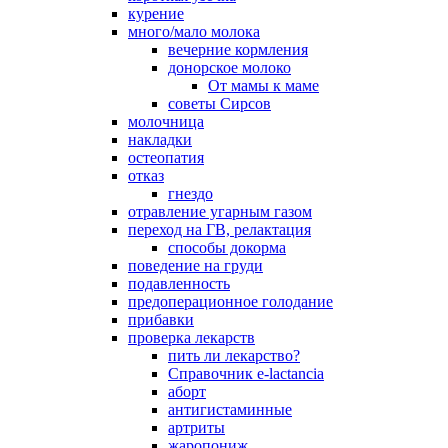
курение
много/мало молока
вечерние кормления
донорское молоко
От мамы к маме
советы Сирсов
молочница
накладки
остеопатия
отказ
гнездо
отравление угарным газом
переход на ГВ, релактация
способы докорма
поведение на груди
подавленность
предоперационное голодание
прибавки
проверка лекарств
пить ли лекарство?
Справочник e-lactancia
аборт
антигистаминные
артриты
жаропониж.