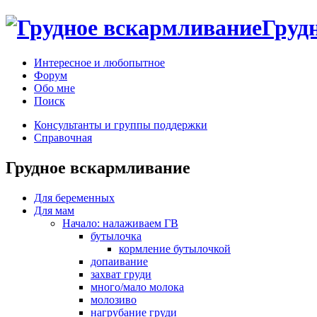
Груд
Интересное и любопытное
Форум
Обо мне
Поиск
Консультанты и группы поддержки
Справочная
Грудное вскармливание
Для беременных
Для мам
Начало: налаживаем ГВ
бутылочка
кормление бутылочкой
допаивание
захват груди
много/мало молока
молозиво
нагрубание груди