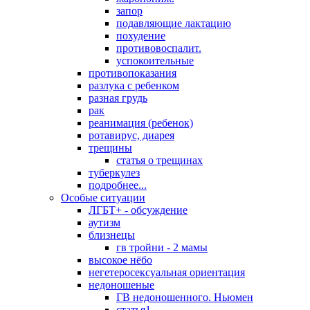
запор
подавляющие лактацию
похудение
противовоспалит.
успокоительные
противопоказания
разлука с ребенком
разная грудь
рак
реанимация (ребенок)
ротавирус, диарея
трещины
статья о трещинах
туберкулез
подробнее...
Особые ситуации
ЛГБТ+ - обсуждение
аутизм
близнецы
гв тройни - 2 мамы
высокое нёбо
негетеросексуальная ориентация
недоношеные
ГВ недоношенного. Ньюмен
статья1