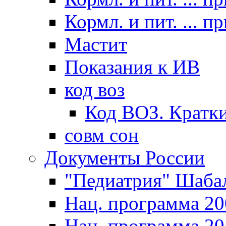
Кормл. и пит. ... п
Мастит
Показания к ИВ
код воз
Код ВОЗ. Кратки
совм сон
Документы России
"Педиатрия" Шаба
Нац. программа 20
Нац. программа 20