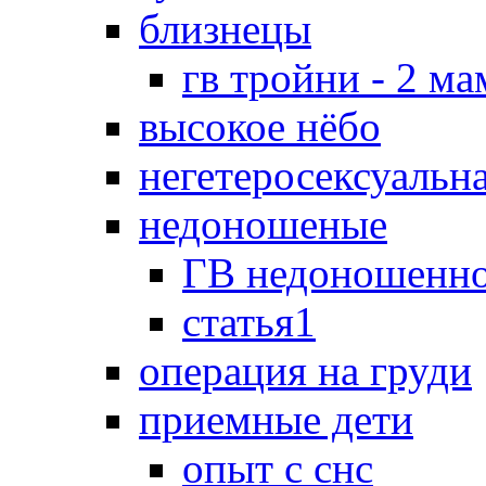
близнецы
гв тройни - 2 м
высокое нёбо
негетеросексуальн
недоношеные
ГВ недоношенно
статья1
операция на груди
приемные дети
опыт с снс