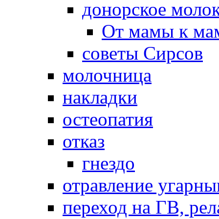
донорское моло
От мамы к ма
советы Сирсов
молочница
накладки
остеопатия
отказ
гнездо
отравление угарны
переход на ГВ, рел