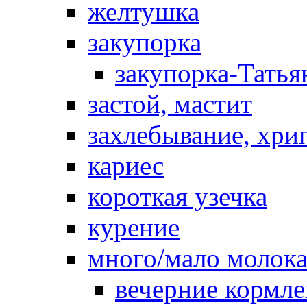
желтушка
закупорка
закупорка-Татья
застой, мастит
захлебывание, хри
кариес
короткая узечка
курение
много/мало молок
вечерние кормл